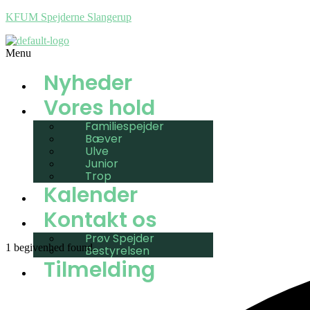
KFUM Spejderne Slangerup
Menu
Nyheder
Vores hold
Familiespejder
Bæver
Ulve
Junior
Trop
Kalender
Kontakt os
Prøv Spejder
1 begivenhed found.
Bestyrelsen
Tilmelding