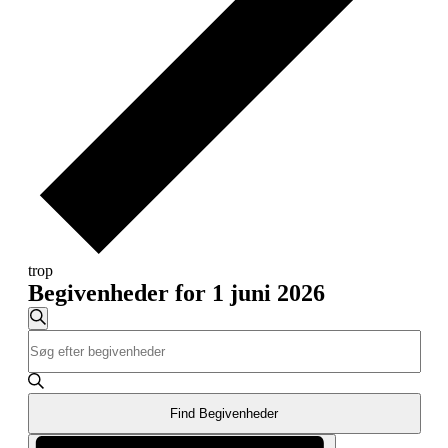
trop
Begivenheder for 1 juni 2026
Begivenheder
Søg
Skriv
Søgning
efter
nøgleord.
begivenheder
og
Søg
efter
visninger
Begivenheder
Find Begivenheder
Navigation
på
Begivenhed
nøgleord.