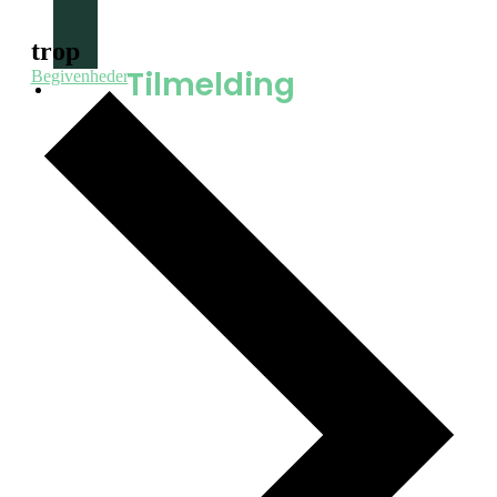
Spejder
Bestyrelsen
trop
Tilmelding
Begivenheder