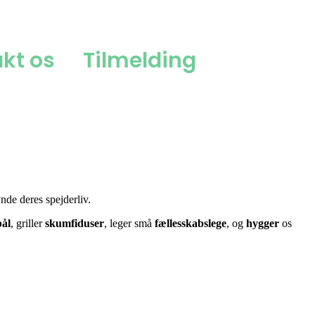
kt os
Tilmelding
nde deres spejderliv.
bål
, griller
skumfiduser
, leger små
fællesskabslege
, og
hygger
os