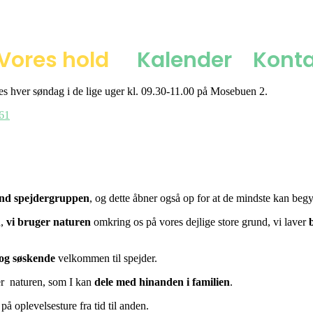
Vores hold
Kalender
Konta
des hver søndag i de lige uger kl. 09.30-11.00 på Mosebuen 2.
61
 ind spejdergruppen
, og dette åbner også op for at de mindste kan begy
n,
vi bruger naturen
omkring os på vores dejlige store grund, vi laver
og søskende
velkommen til spejder.
lser naturen, som I kan
dele med hinanden i familien
.
på oplevelsesture fra tid til anden.