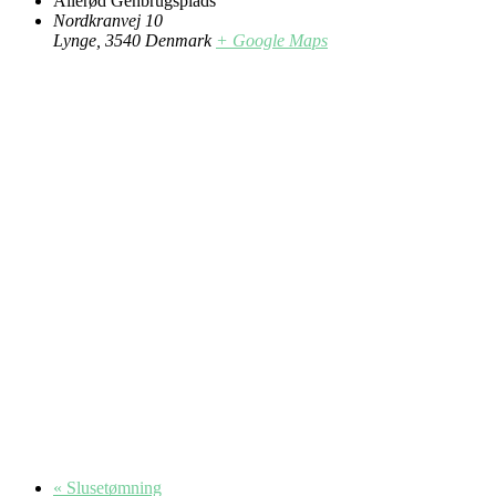
Allerød Genbrugsplads
Nordkranvej 10
Lynge
,
3540
Denmark
+ Google Maps
«
Slusetømning